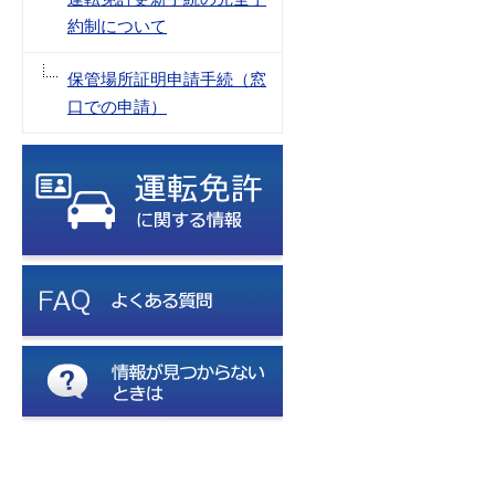
約制について
保管場所証明申請手続（窓
口での申請）