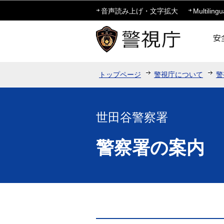
音声読み上げ・文字拡大
Multilingu
トップページ
警視庁について
警
世田谷警察署
警察署の案内