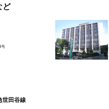
など
4号
急世田谷線