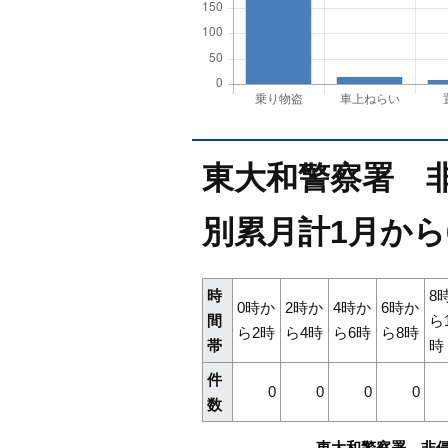
東大和警察署 非
別累月計1月から
時
8
0時か
2時か
4時か
6時か
間
ら
ら2時
ら4時
ら6時
ら8時
帯
時
件
0
0
0
0
数