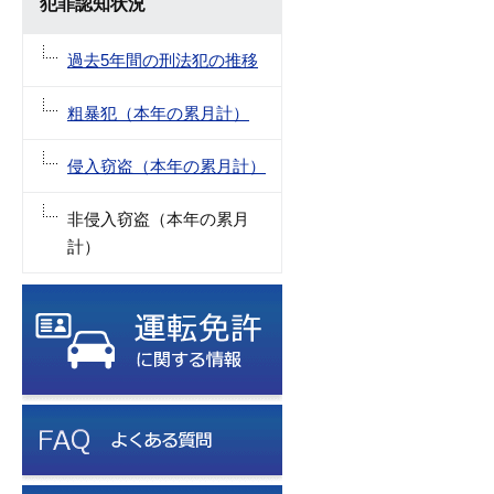
犯罪認知状況
過去5年間の刑法犯の推移
粗暴犯（本年の累月計）
侵入窃盗（本年の累月計）
非侵入窃盗（本年の累月
計）