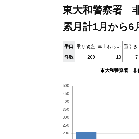
東大和警察署 非
累月計1月から6
手口
乗り物盗
車上ねらい
置引き
件数
209
13
7