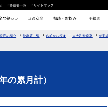
このページの本文へ移動
al
警察署一覧
サイトマップ
視庁の紹介
警察署一覧
名前から探す
東大和警察署
犯罪
年の累月計）