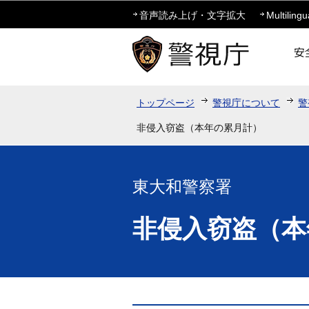
音声読み上げ・文字拡大
Multilingu
トップページ
警視庁について
警
非侵入窃盗（本年の累月計）
東大和警察署
非侵入窃盗（本