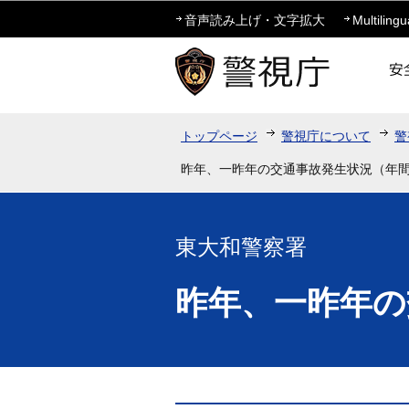
音声読み上げ・文字拡大
Multilingu
トップページ
警視庁について
警
昨年、一昨年の交通事故発生状況（年
東大和警察署
昨年、一昨年の