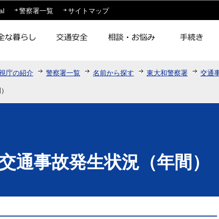
このページの本文へ移動
al
警察署一覧
サイトマップ
視庁の紹介
警察署一覧
名前から探す
東大和警察署
交通
間）
交通事故発生状況（年間）