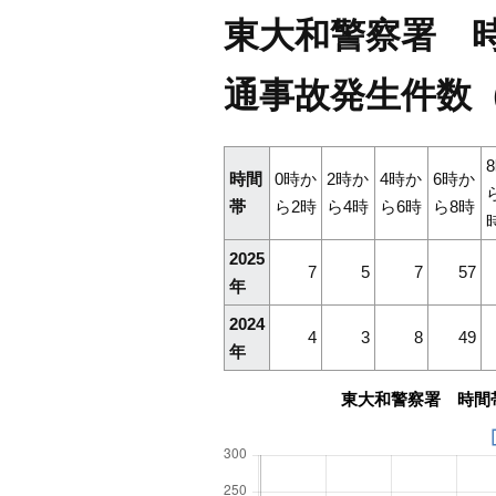
東大和警察署 時間
通事故発生件数
時間
0時か
2時か
4時か
6時か
帯
ら2時
ら4時
ら6時
ら8時
2025
7
5
7
57
年
2024
4
3
8
49
年