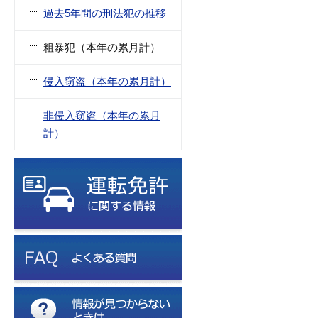
過去5年間の刑法犯の推移
粗暴犯（本年の累月計）
侵入窃盗（本年の累月計）
非侵入窃盗（本年の累月
計）