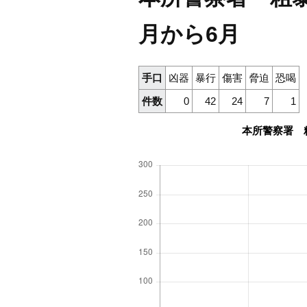
月から6月
手口
凶器
暴行
傷害
脅迫
恐喝
件数
0
42
24
7
1