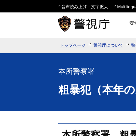
音声読み上げ・文字拡大
Multilingu
トップページ
警視庁について
警
本所警察署
粗暴犯（本年の
本所警察署 粗暴