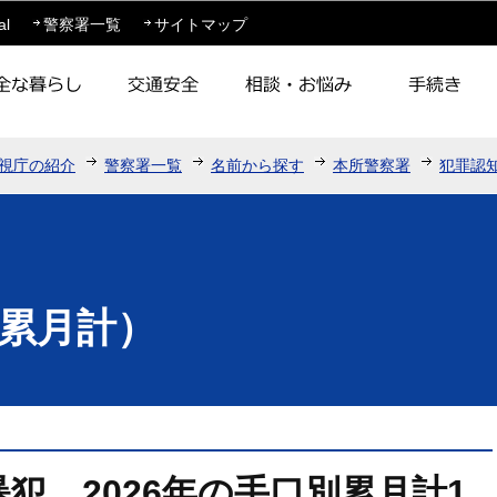
このページの本文へ移動
al
警察署一覧
サイトマップ
視庁の紹介
警察署一覧
名前から探す
本所警察署
犯罪認
累月計）
犯 2026年の手口別累月計1