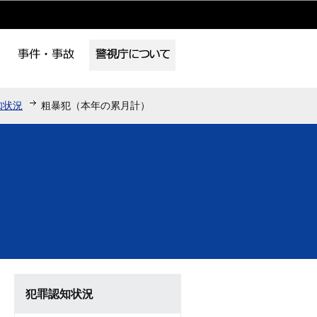
知状況
粗暴犯（本年の累月計）
犯罪認知状況