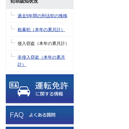
犯罪認知状況
過去5年間の刑法犯の推移
粗暴犯（本年の累月計）
侵入窃盗（本年の累月計）
非侵入窃盗（本年の累月
計）