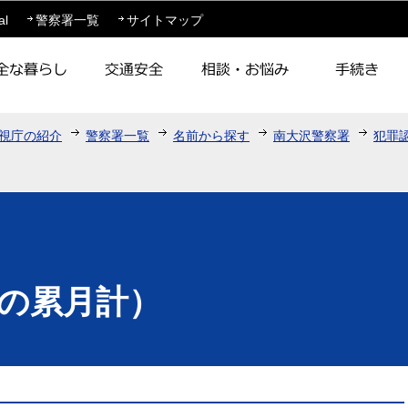
このページの本文へ移動
al
警察署一覧
サイトマップ
視庁の紹介
警察署一覧
名前から探す
南大沢警察署
犯罪
の累月計）