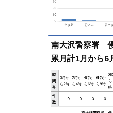
南大沢警察署 侵
累月計1月から6
時
8
0時か
2時か
4時か
6時か
間
ら
ら2時
ら4時
ら6時
ら8時
帯
時
件
0
0
0
0
数