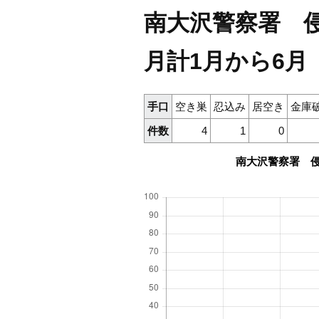
南大沢警察署 侵
月計1月から6月
手口
空き巣
忍込み
居空き
金庫
件数
4
1
0