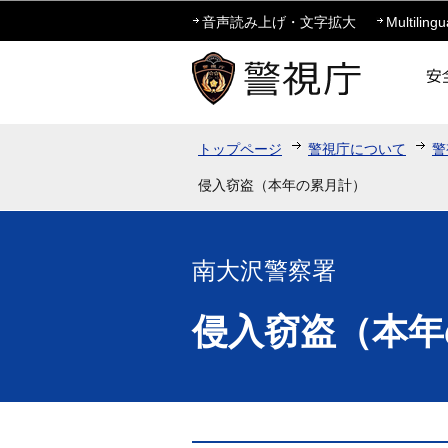
音声読み上げ・文字拡大
Multilingu
トップページ
警視庁について
警
侵入窃盗（本年の累月計）
南大沢警察署
侵入窃盗（本年