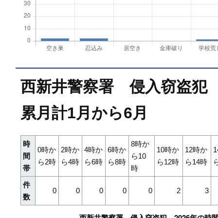
西新井警察署 侵入窃盗犯 
累月計1月から6月
時
8時か
0時か
2時か
4時か
6時か
10時か
12時か
間
ら10
ら2時
ら4時
ら6時
ら8時
ら12時
ら14時
帯
時
件
0
0
0
0
0
2
3
数