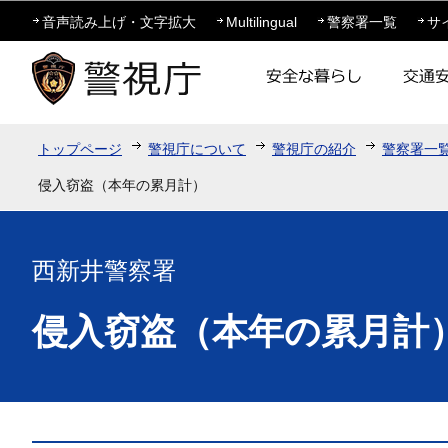
この
音声読み上げ・文字拡大
Multilingual
警察署一覧
サ
トップページ
警視庁について
警視庁の紹介
警察署一
侵入窃盗（本年の累月計）
西新井警察署
侵入窃盗（本年の累月計