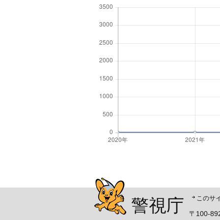
警視庁シンボルマスコッ
このサ
警視庁
〒100-