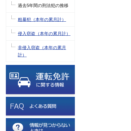
過去5年間の刑法犯の推移
粗暴犯（本年の累月計）
侵入窃盗（本年の累月計）
非侵入窃盗（本年の累月
計）