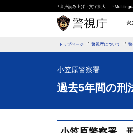
音声読み上げ・文字拡大
Multilingu
トップページ
警視庁について
警
小笠原警察署
過去5年間の刑
小笠原警察署 