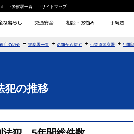
このページの本文へ移動
al
警察署一覧
サイトマップ
視庁の紹介
警察署一覧
名前から探す
小笠原警察署
犯罪
法犯の推移
刑法犯 5年間総件数