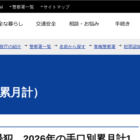
このページの本文へ移動
al
警察署一覧
サイトマップ
視庁の紹介
警察署一覧
名前から探す
青梅警察署
犯罪認
累月計）
犯 2026年の手口別累月計1