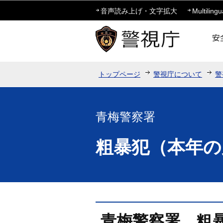
音声読み上げ・文字拡大
Multilingu
トップページ
警視庁について
警
青梅警察署
粗暴犯（本年の
青梅警察署 粗暴