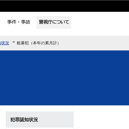
知状況
粗暴犯（本年の累月計）
犯罪認知状況