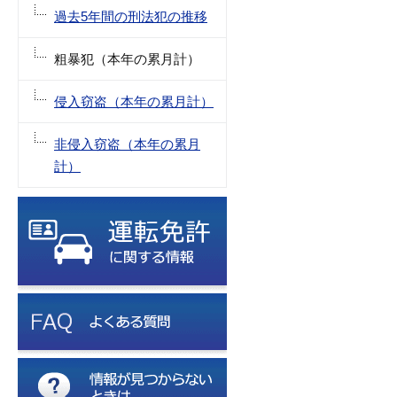
過去5年間の刑法犯の推移
粗暴犯（本年の累月計）
侵入窃盗（本年の累月計）
非侵入窃盗（本年の累月
計）