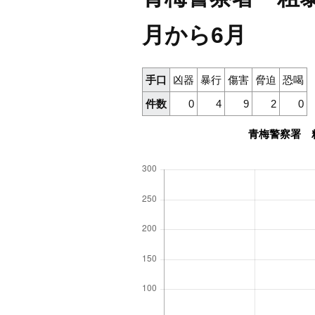
月から6月
手口
凶器
暴行
傷害
脅迫
恐喝
件数
0
4
9
2
0