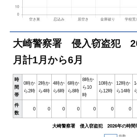
大崎警察署 侵入窃盗犯 2
月計1月から6月
時
8時か
0時か
2時か
4時か
6時か
10時か
12時か
間
ら10
ら2時
ら4時
ら6時
ら8時
ら12時
ら14時
帯
時
件
0
0
0
0
0
0
0
数