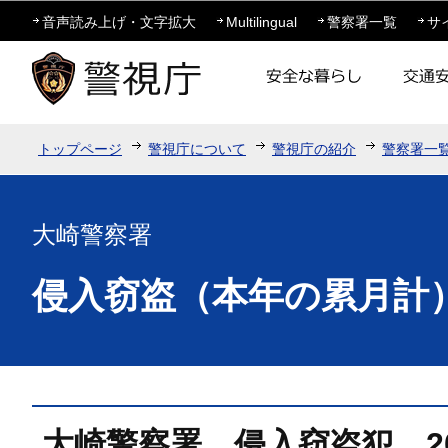
この
音声読み上げ・文字拡大
Multilingual
警察署一覧
サ
トップページ
警視庁について
警視庁の紹介
警察署一
大崎警察署
侵入窃盗（本年の累月計
大崎警察署 侵入窃盗犯 2