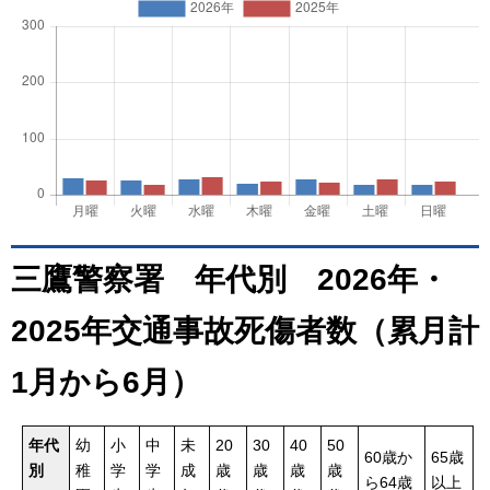
三鷹警察署 年代別 2026年・
2025年交通事故死傷者数（累月計
1月から6月）
年代
幼
小
中
未
20
30
40
50
60歳か
65歳
別
稚
学
学
成
歳
歳
歳
歳
ら64歳
以上