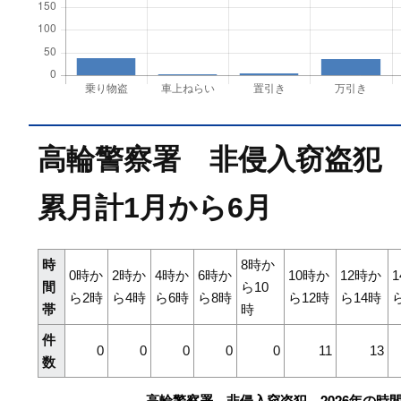
高輪警察署 非侵入窃盗犯 
累月計1月から6月
時
8時か
0時か
2時か
4時か
6時か
10時か
12時か
間
ら10
ら2時
ら4時
ら6時
ら8時
ら12時
ら14時
帯
時
件
0
0
0
0
0
11
13
数