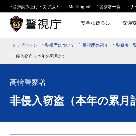
この
音声読み上げ・文字拡大
Multilingual
警察署一覧
サ
トップページ
警視庁について
警視庁の紹介
警察署一
非侵入窃盗（本年の累月計）
高輪警察署
非侵入窃盗（本年の累月