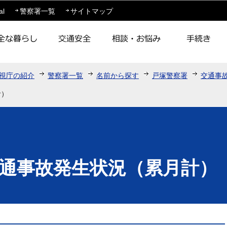
このページの本文へ移動
al
警察署一覧
サイトマップ
視庁の紹介
警察署一覧
名前から探す
戸塚警察署
交通事
計）
通事故発生状況（累月計）