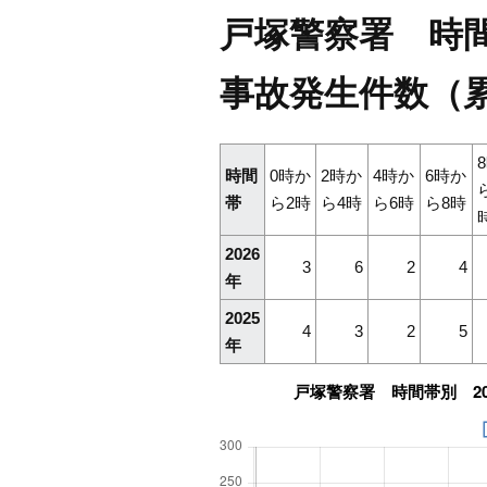
戸塚警察署 時間帯
事故発生件数（累
時間
0時か
2時か
4時か
6時か
帯
ら2時
ら4時
ら6時
ら8時
2026
3
6
2
4
年
2025
4
3
2
5
年