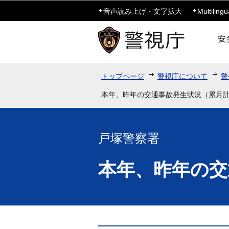
音声読み上げ・文字拡大
Multilingu
トップページ
警視庁について
警
本年、昨年の交通事故発生状況（累月
戸塚警察署
本年、昨年の交