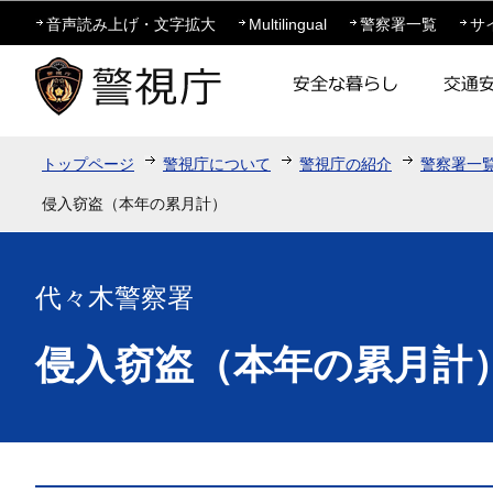
この
音声読み上げ・文字拡大
Multilingual
警察署一覧
サ
トップページ
警視庁について
警視庁の紹介
警察署一
侵入窃盗（本年の累月計）
代々木警察署
侵入窃盗（本年の累月計