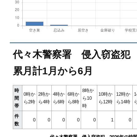
代々木警察署 侵入窃盗犯 
累月計1月から6月
時
8時か
0時か
2時か
4時か
6時か
10時か
12時か
間
ら10
ら2時
ら4時
ら6時
ら8時
ら12時
ら14時
帯
時
件
0
0
0
0
0
1
0
数