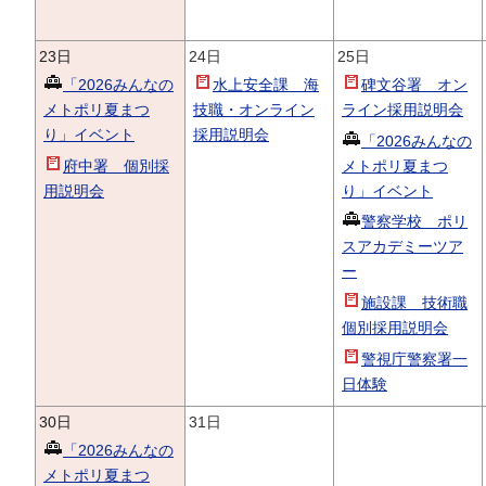
23日
24日
25日
「2026みんなの
水上安全課 海
碑文谷署 オン
メトポリ夏まつ
技職・オンライン
ライン採用説明会
り」イベント
採用説明会
「2026みんなの
府中署 個別採
メトポリ夏まつ
用説明会
り」イベント
警察学校 ポリ
スアカデミーツア
ー
施設課 技術職
個別採用説明会
警視庁警察署一
日体験
30日
31日
「2026みんなの
メトポリ夏まつ