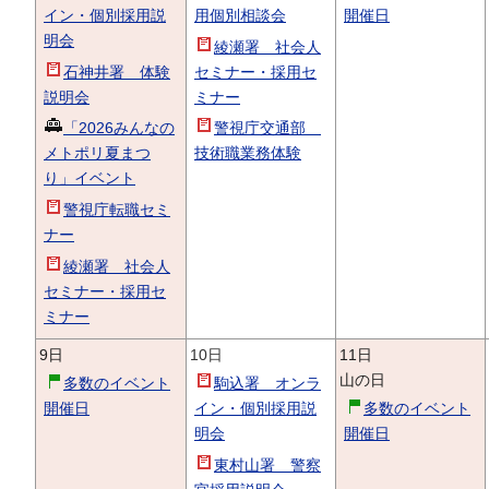
イン・個別採用説
用個別相談会
開催日
明会
綾瀬署 社会人
石神井署 体験
セミナー・採用セ
説明会
ミナー
「2026みんなの
警視庁交通部
メトポリ夏まつ
技術職業務体験
り」イベント
警視庁転職セミ
ナー
綾瀬署 社会人
セミナー・採用セ
ミナー
9日
10日
11日
山の日
多数のイベント
駒込署 オンラ
開催日
イン・個別採用説
多数のイベント
明会
開催日
東村山署 警察