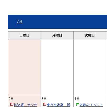
7月
日曜日
月曜日
火曜日
2日
3日
4日
駒込署 オンラ
東京空港署 採
多数のイベント