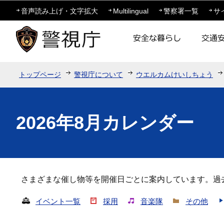
このページの本文へ移動
音声読み上げ・文字拡大
Multilingual
警察署一覧
サ
トップページ
警視庁について
ウエルカムけいしちょう
2026年8月カレンダー
さまざまな催し物等を開催日ごとに案内しています。過
イベント一覧
採用
音楽隊
その他