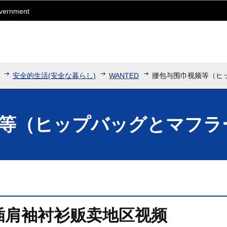
このページの本文へ移動
overnment
安全的生活(安全な暮らし)
WANTED
腰包与围巾视频等（ヒ
等（ヒップバッグとマフラ
插肩袖衬衫贩卖地区视频