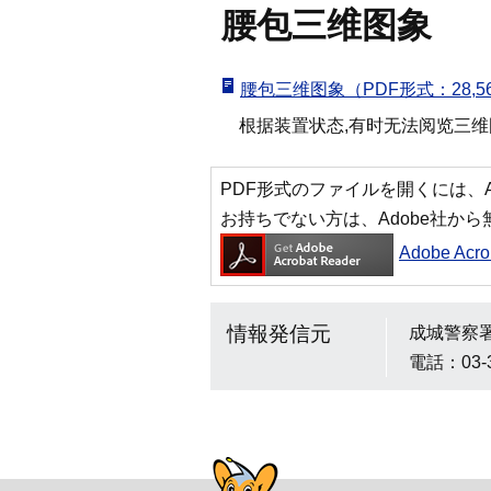
腰包三维图象
腰包三维图象（PDF形式：28,5
根据装置状态,有时无法阅览三维
PDF形式のファイルを開くには、Adobe
お持ちでない方は、Adobe社か
Adobe Ac
情報発信元
成城警察
電話：03-
警視庁シンボルマスコッ