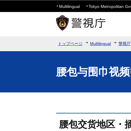
Multilingual
Tokyo Metropolitan G
トップページ
Multilingual
警视厅
腰包与围巾视频
腰包交货地区・