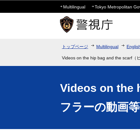
Multilingual
Tokyo Metropolitan G
トップページ
Multilingual
Englis
Videos on the hip bag and th
Videos on t
フラーの動画等