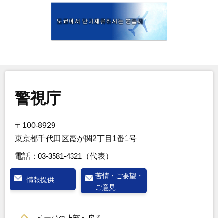
警視庁
〒100-8929
東京都千代田区霞が関2丁目1番1号
電話：
03-3581-4321
（代表）
苦情・ご要望・
情報提供
ご意見
ページの上部へ戻る