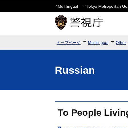
Multilingual
Tokyo Metropolitan G
トップページ
Multilingual
Other
Russian
To People Li