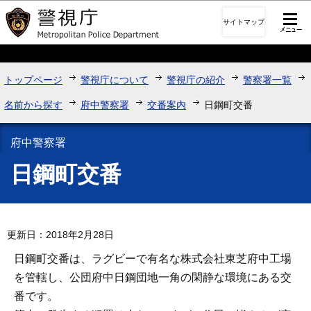
このページの本文へ移動
サイトマップ
トップページ
警視庁について
警視庁の紹介
警察署一覧
名前から探す
府中警察署
交番案内
日鋼町交番
府中警察署
日鋼町交番
更新日：2018年2月28日
日鋼町交番は、ラグビーで有名な株式会社東芝府中工場
を管轄し、公団府中日鋼団地一角の閑静な環境にある交
番です。