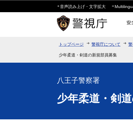
音声読み上げ・文字拡大
Multilingu
トップページ
警視庁について
警
少年柔道・剣道の新規部員募集
八王子警察署
少年柔道・剣道