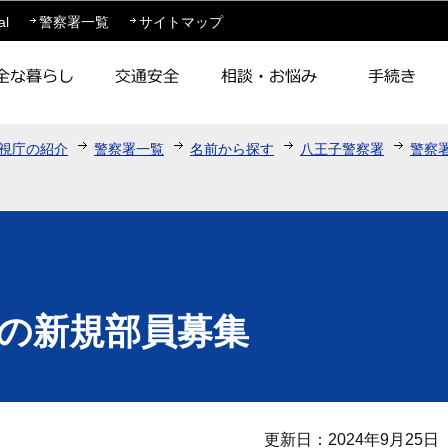
このページの本文へ移動
al
警察署一覧
サイトマップ
視庁の紹介
警察署一覧
名前から探す
八王子警察署
警察
の新規部員募集
更新日：2024年9月25日