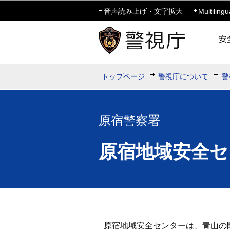
音声読み上げ・文字拡大
Multilingu
トップページ
警視庁について
警
原宿警察署
原宿地域安全セ
原宿地域安全センターは、青山の