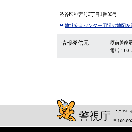
渋谷区神宮前3丁目1番30号
地域安全センター周辺の地図を
情報発信元
原宿警察
電話：03-
警視庁シンボルマスコッ
このサ
警視庁
〒100-