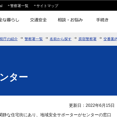
このページの本文へ移動
al
警察署一覧
サイトマップ
視庁の紹介
警察署一覧
名前から探す
原宿警察署
交番案
ンター
更新日：2022年6月15日
閑静な住宅街にあり、地域安全サポーターがセンターの窓口