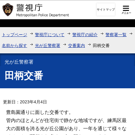
このページの本文へ移動
サイトマップ
トップページ
警視庁について
警視庁の紹介
警察署一覧
名前から探す
光が丘警察署
交番案内
田柄交番
光が丘警察署
田柄交番
更新日：2023年4月4日
豊島園通りに面した交番です。
管内のほとんどが住宅街で静かな地域ですが、練馬区最
大の面積を誇る光が丘公園があり、一年を通じて様々な