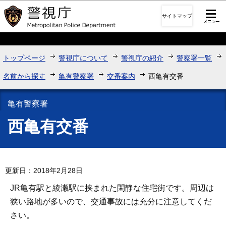
このページの本文へ移動
サイトマップ
トップページ
警視庁について
警視庁の紹介
警察署一覧
名前から探す
亀有警察署
交番案内
西亀有交番
亀有警察署
西亀有交番
更新日：2018年2月28日
JR亀有駅と綾瀬駅に挟まれた閑静な住宅街です。周辺は
狭い路地が多いので、交通事故には充分に注意してくだ
さい。