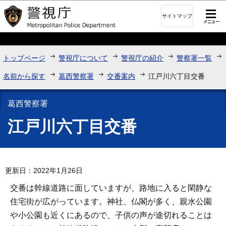
このページの本文へ移動
サイトマップ
トップページ
警視庁について
警視庁の紹介
警察署一覧
名前から探す
葛西警察署
交番案内
江戸川六丁目交番
葛西警察署
江戸川六丁目交番
更新日：2022年1月26日
交番は幹線道路に面していますが、路地に入ると閑静な
住宅街が広がっています。神社、仏閣が多く、親水公園
や小公園も近くにあるので、子供の声が途切れることは