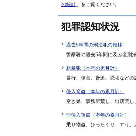
の統計
」をご覧ください。
犯罪認知状況
過去5年間の刑法犯の推移
警察署の過去5年間に及ぶ全刑
粗暴犯（本年の累月計）
暴行、傷害、脅迫、恐喝などの
侵入窃盗（本年の累月計）
空き巣、事務所荒し、出店荒し
非侵入窃盗（本年の累月計）
乗り物盗、ひったくり、すり、