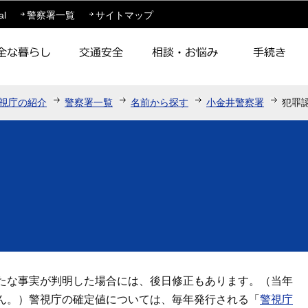
このページの本文へ移動
al
警察署一覧
サイトマップ
視庁の紹介
警察署一覧
名前から探す
小金井警察署
犯罪
たな事実が判明した場合には、後日修正もあります。（当年
ん。）警視庁の確定値については、毎年発行される「
警視庁