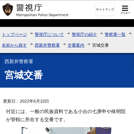
このページの本文へ移動
サイトマップ
トップページ
警視庁について
警視庁の紹介
警察署一覧
名前から探す
西新井警察署
交番案内
宮城交番
西新井警察署
宮城交番
更新日：2022年6月10日
付近には、一般の民族資料である小台の七庚申や殊明院
が管轄に所在する交番です。