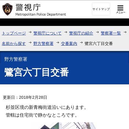
このページの本文へ移動
サイトマップ
トップページ
警視庁について
警視庁の紹介
警察署一覧
名前から探す
野方警察署
交番案内
鷺宮六丁目交番
野方警察署
鷺宮六丁目交番
更新日：2018年2月28日
杉並区境の新青梅街道沿いにあります。
管轄は住宅街で静かなところです。