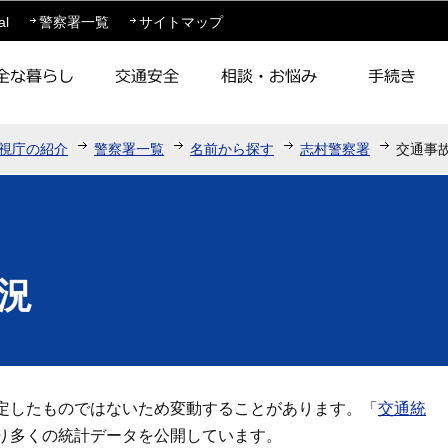
このページの本文へ移動
al
警察署一覧
サイトマップ
視庁の紹介
警察署一覧
名前から探す
志村警察署
交通事
況
定したものではないため変動することがあります。「
交通統
り多くの統計データを公開しています。