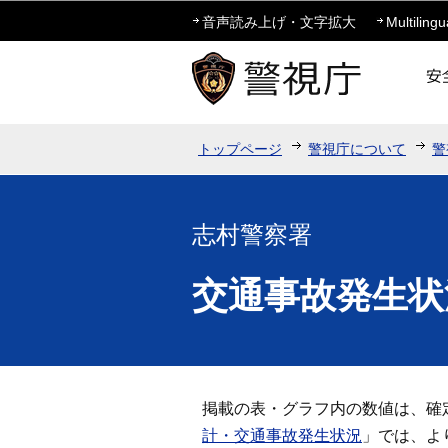
音声読み上げ・文字拡大
Multilingu
トップページ
警視庁について
警
志村警察署
交通事故発生状
掲載の表・グラフ内の数値は、確
計・交通事故発生状況
」では、よ