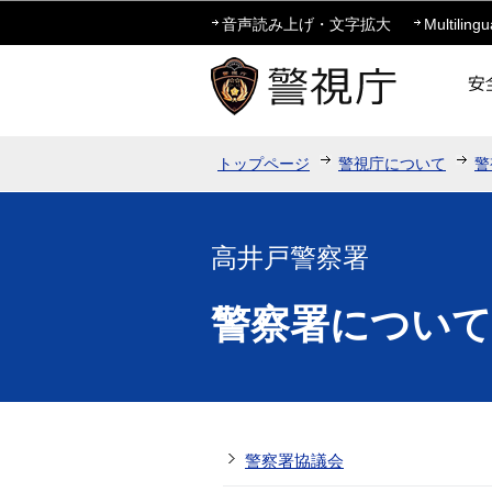
音声読み上げ・文字拡大
Multilingu
トップページ
警視庁について
警
高井戸警察署
警察署について
警察署協議会