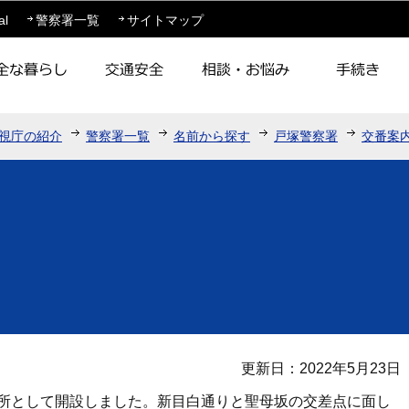
このページの本文へ移動
al
警察署一覧
サイトマップ
視庁の紹介
警察署一覧
名前から探す
戸塚警察署
交番案
更新日：2022年5月23日
出所として開設しました。新目白通りと聖母坂の交差点に面し