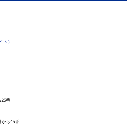
イト）
25番
番から45番