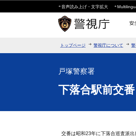
音声読み上げ・文字拡大
Multilingu
トップページ
警視庁について
警
戸塚警察署
下落合駅前交番
交番は昭和23年に下落合巡査派