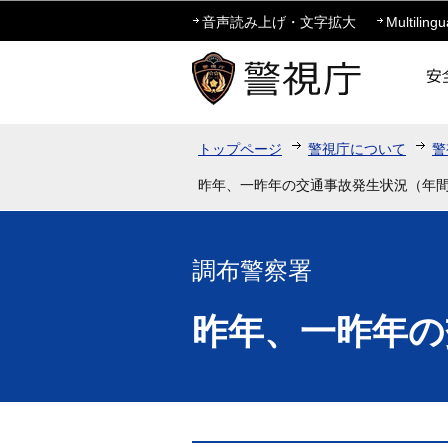
音声読み上げ・文字拡大
Multilingu
トップページ
警視庁について
警
昨年、一昨年の交通事故発生状況（年
調布警察署
昨年、一昨年の