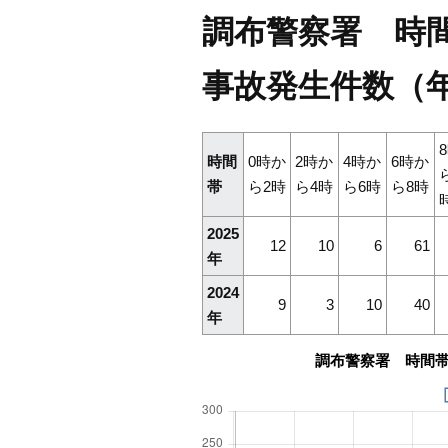
調布警察署 時間帯
事故発生件数（
時間
0時か
2時か
4時か
6時か
帯
ら2時
ら4時
ら6時
ら8時
2025
12
10
6
61
年
2024
9
3
10
40
年