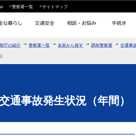
このページの本文へ移動
al
警察署一覧
サイトマップ
視庁の紹介
警察署一覧
名前から探す
調布警察署
交通事
間）
交通事故発生状況（年間）