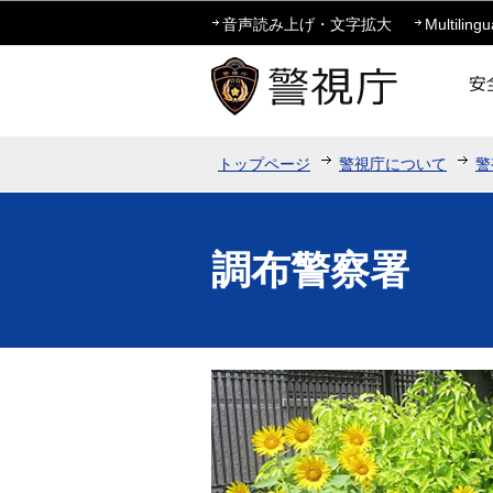
音声読み上げ・文字拡大
Multilingu
トップページ
警視庁について
警
調布警察署