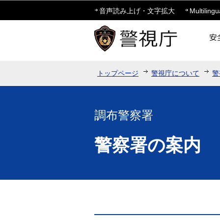
音声読み上げ・文字拡大
Multilingu
トップページ
警視庁について
警
調布警察署
警察署の案内