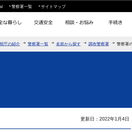
このページの本文へ移動
al
警察署一覧
サイトマップ
視庁の紹介
警察署一覧
名前から探す
調布警察署
警察署
更新日：2022年1月4日