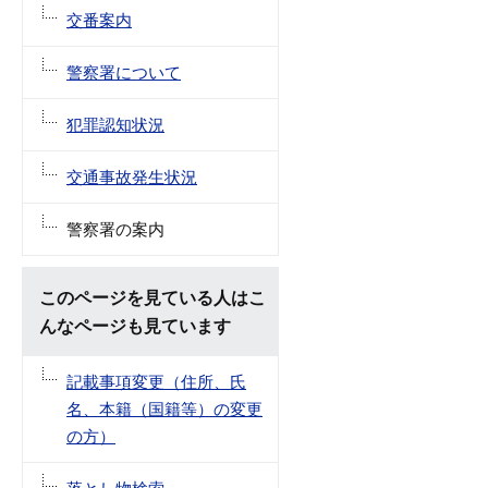
交番案内
警察署について
犯罪認知状況
交通事故発生状況
警察署の案内
このページを見ている人はこ
んなページも見ています
記載事項変更（住所、氏
名、本籍（国籍等）の変更
の方）