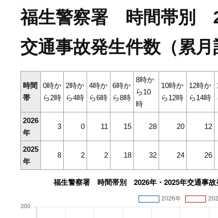
福生警察署 時間帯別 20
交通事故発生件数（累月
8時か
時間
0時か
2時か
4時か
6時か
10時か
12時か
ら10
帯
ら2時
ら4時
ら6時
ら8時
ら12時
ら14時
時
2026
3
0
11
15
28
20
12
年
2025
8
2
2
18
32
24
26
年