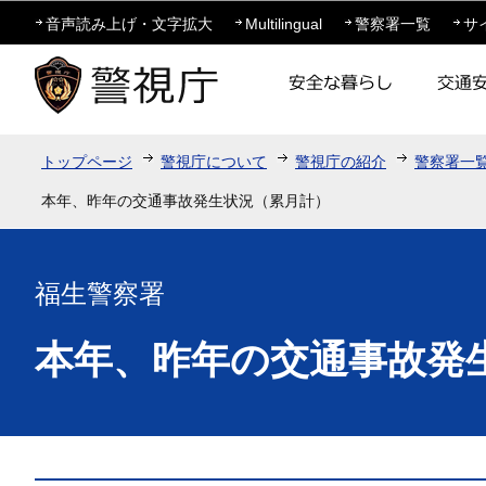
この
音声読み上げ・文字拡大
Multilingual
警察署一覧
サ
トップページ
警視庁について
警視庁の紹介
警察署一
本年、昨年の交通事故発生状況（累月計）
福生警察署
本年、昨年の交通事故発