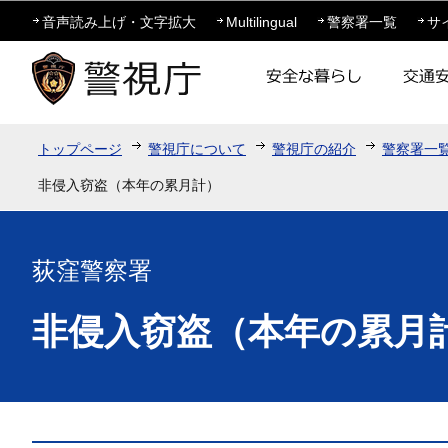
この
音声読み上げ・文字拡大
Multilingual
警察署一覧
サ
トップページ
警視庁について
警視庁の紹介
警察署一
非侵入窃盗（本年の累月計）
荻窪警察署
非侵入窃盗（本年の累月