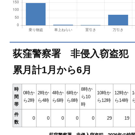
荻窪警察署 非侵入窃盗犯 
累月計1月から6月
時
8時か
0時か
2時か
4時か
6時か
10時か
12時か
間
ら10
ら2時
ら4時
ら6時
ら8時
ら12時
ら14時
帯
時
件
0
0
0
0
0
29
19
数