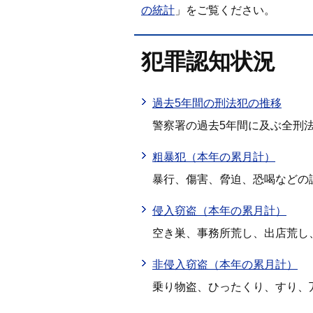
の統計
」をご覧ください。
犯罪認知状況
過去5年間の刑法犯の推移
警察署の過去5年間に及ぶ全刑
粗暴犯（本年の累月計）
暴行、傷害、脅迫、恐喝などの
侵入窃盗（本年の累月計）
空き巣、事務所荒し、出店荒し
非侵入窃盗（本年の累月計）
乗り物盗、ひったくり、すり、