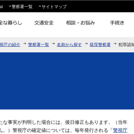
このページの本文へ移動
al
警察署一覧
サイトマップ
視庁の紹介
警察署一覧
名前から探す
荻窪警察署
犯罪認
たな事実が判明した場合には、後日修正もあります。（当年
ん。）警視庁の確定値については、毎年発行される「
警視庁