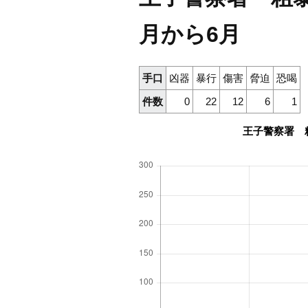
月から6月
手口
凶器
暴行
傷害
脅迫
恐喝
件数
0
22
12
6
1