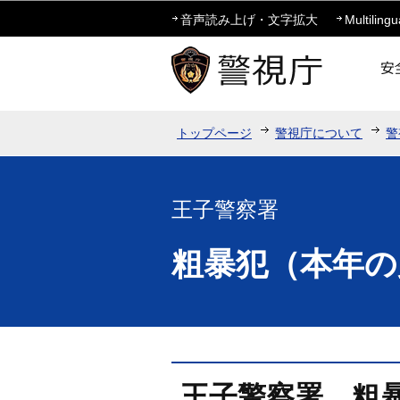
音声読み上げ・文字拡大
Multilingu
トップページ
警視庁について
警
王子警察署
粗暴犯（本年の
王子警察署 粗暴