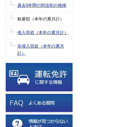
過去5年間の刑法犯の推移
粗暴犯（本年の累月計）
侵入窃盗（本年の累月計）
非侵入窃盗（本年の累月
計）