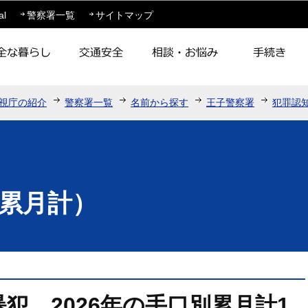
このページの本文へ移動
al
警察署一覧
サイトマップ
視庁の紹介
警察署一覧
名前から探す
王子警察署
犯罪認
累月計）
犯 2026年の手口別累月計1