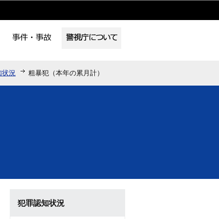
知状況
粗暴犯（本年の累月計）
犯罪認知状況