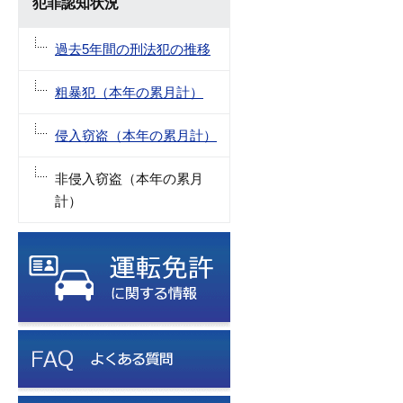
犯罪認知状況
過去5年間の刑法犯の推移
粗暴犯（本年の累月計）
侵入窃盗（本年の累月計）
非侵入窃盗（本年の累月
計）