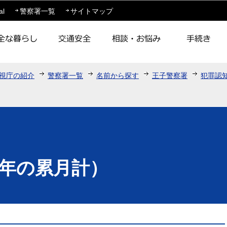
このページの本文へ移動
al
警察署一覧
サイトマップ
視庁の紹介
警察署一覧
名前から探す
王子警察署
犯罪認
年の累月計）