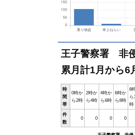
王子警察署 非侵
累月計1月から6
時
8
0時か
2時か
4時か
6時か
間
ら
ら2時
ら4時
ら6時
ら8時
帯
時
件
0
0
0
0
数