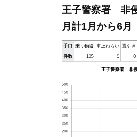
王子警察署 非侵
月計1月から6月
手口
乗り物盗
車上ねらい
置引き
件数
105
9
0