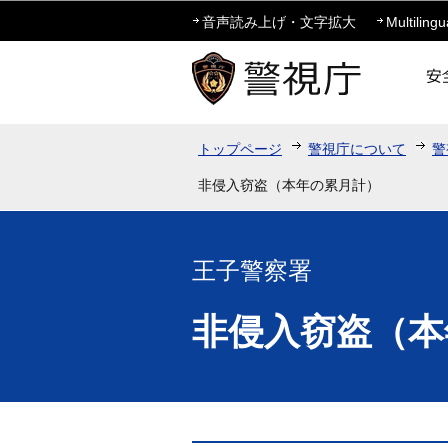
音声読み上げ・文字拡大
Multilingu
トップページ
警視庁について
警
非侵入窃盗（本年の累月計）
王子警察署
非侵入窃盗（本