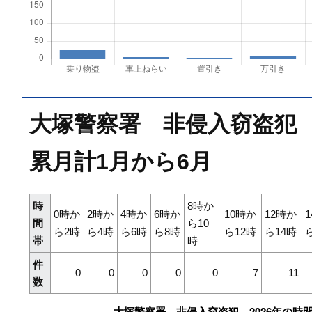
大塚警察署 非侵入窃盗犯 
累月計1月から6月
時
8時か
0時か
2時か
4時か
6時か
10時か
12時か
間
ら10
ら2時
ら4時
ら6時
ら8時
ら12時
ら14時
帯
時
件
0
0
0
0
0
7
11
数