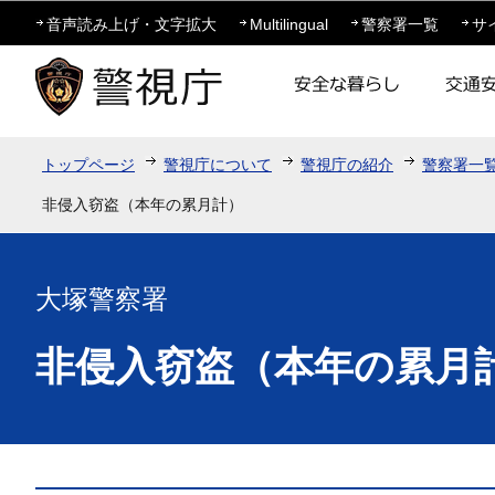
この
音声読み上げ・文字拡大
Multilingual
警察署一覧
サ
トップページ
警視庁について
警視庁の紹介
警察署一
非侵入窃盗（本年の累月計）
大塚警察署
非侵入窃盗（本年の累月