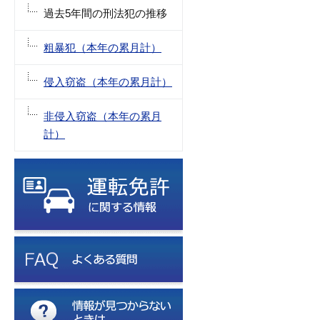
過去5年間の刑法犯の推移
粗暴犯（本年の累月計）
侵入窃盗（本年の累月計）
非侵入窃盗（本年の累月
計）