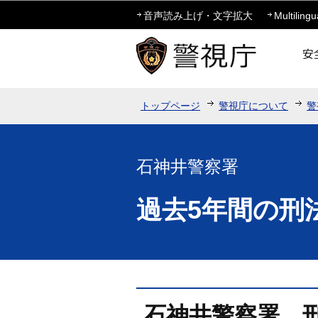
音声読み上げ・文字拡大
Multilingu
トップページ
警視庁について
警
石神井警察署
過去5年間の刑
石神井警察署 