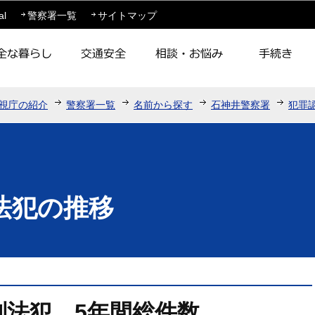
このページの本文へ移動
al
警察署一覧
サイトマップ
視庁の紹介
警察署一覧
名前から探す
石神井警察署
犯罪
法犯の推移
刑法犯 5年間総件数