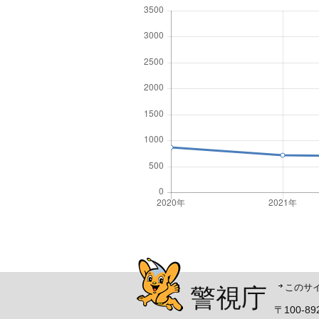
警視庁シンボルマスコッ
このサ
警視庁
〒100-