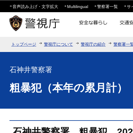
この
音声読み上げ・文字拡大
Multilingual
警察署一覧
サ
トップページ
警視庁について
警視庁の紹介
警察署一
石神井警察署
粗暴犯（本年の累月計）
石神井警察署 粗暴犯 20