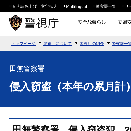
この
音声読み上げ・文字拡大
Multilingual
警察署一覧
サ
トップページ
警視庁について
警視庁の紹介
警察署一
田無警察署
侵入窃盗（本年の累月計
田無警察署 侵入窃盗犯 2