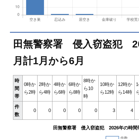
田無警察署 侵入窃盗犯 2
月計1月から6月
時
8時か
0時か
2時か
4時か
6時か
10時か
12時か
間
ら10
ら2時
ら4時
ら6時
ら8時
ら12時
ら14時
帯
時
件
0
0
0
0
0
3
4
数