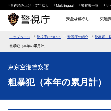
この
音声読み上げ・文字拡大
Multilingual
警察署一覧
サ
トップページ
警視庁について
警視庁の紹介
警察署一
粗暴犯（本年の累月計）
東京空港警察署
粗暴犯（本年の累月計）