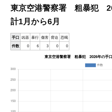
東京空港警察署 粗暴犯 2
計1月から6月
手口
凶器
暴行
傷害
脅迫
恐喝
件数
0
6
3
0
0