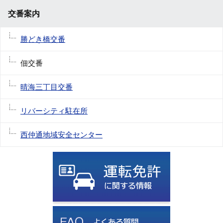
交番案内
勝どき橋交番
佃交番
晴海三丁目交番
リバーシティ駐在所
西仲通地域安全センター