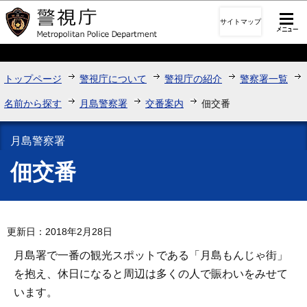
このページの本文へ移動
サイトマップ
トップページ
警視庁について
警視庁の紹介
警察署一覧
名前から探す
月島警察署
交番案内
佃交番
月島警察署
佃交番
更新日：2018年2月28日
月島署で一番の観光スポットである「月島もんじゃ街」
を抱え、休日になると周辺は多くの人で賑わいをみせて
います。