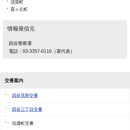
須賀町
霞ヶ丘町
情報発信元
四谷警察署
電話：03-3357-0110（署代表）
交番案内
四谷見附交番
四谷三丁目交番
信濃町交番