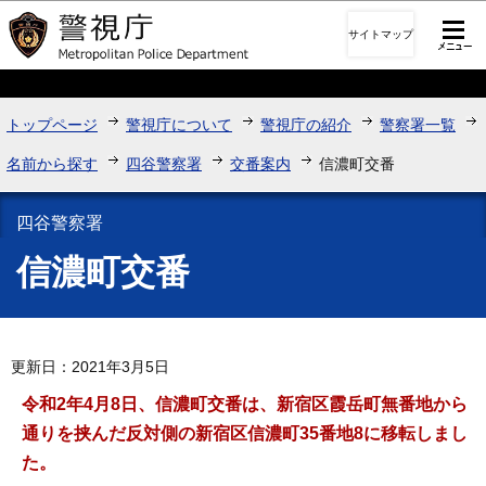
このページの本文へ移動
サイトマップ
トップページ
警視庁について
警視庁の紹介
警察署一覧
名前から探す
四谷警察署
交番案内
信濃町交番
四谷警察署
信濃町交番
更新日：2021年3月5日
令和2年4月8日、信濃町交番は、新宿区霞岳町無番地から
通りを挟んだ反対側の新宿区信濃町35番地8に移転しまし
た。