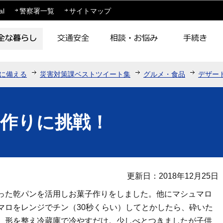
このページの本文へ移動
al
警察署一覧
サイトマップ
に備える
災害対策課ベストツイート集
グルメ・食品
デザー
作りに挑戦！
更新日：2018年12月25日
った乾パンを活用しお菓子作りをしました。他にマシュマロ
マロをレンジでチン（30秒くらい）してとかしたら、砕いた
、形を整え冷蔵庫で冷やすだけ。少しべとつきましたが子供