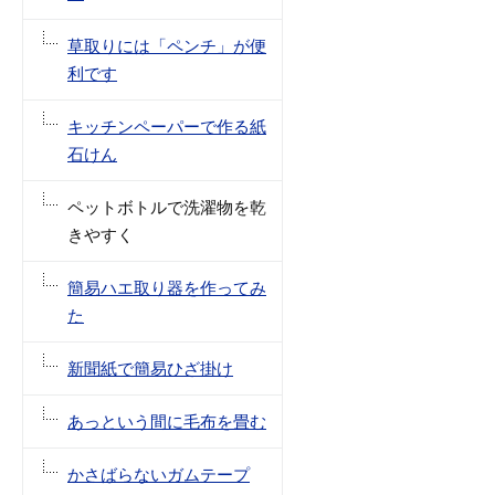
草取りには「ペンチ」が便
利です
キッチンペーパーで作る紙
石けん
ペットボトルで洗濯物を乾
きやすく
簡易ハエ取り器を作ってみ
た
新聞紙で簡易ひざ掛け
あっという間に毛布を畳む
かさばらないガムテープ