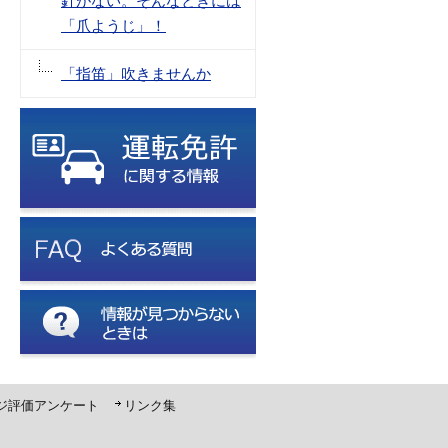
針がない。そんなときには
「爪ようじ」！
「指笛」吹きませんか
ジ評価アンケート
リンク集