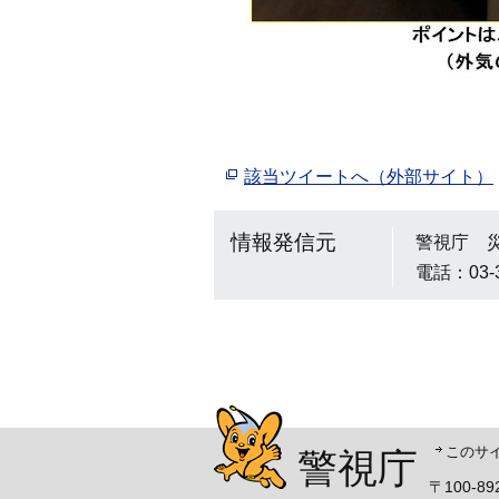
該当ツイートへ（外部サイト）
情報発信元
警視庁 
電話：03-
警視庁シンボルマスコッ
このサ
警視庁
〒100-