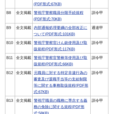
(PDF形式:67KB)
B8
全文掲載
警視庁警察職員分限手続規程
訓令甲
(PDF形式:70KB)
B9
全文掲載
内部通報処理要綱の全部改正に
通達甲
ついて(PDF形式:101KB)
B10
全文掲載
警視庁警察官けん銃使用及び取
訓令甲
扱規程(PDF形式:117KB)
B11
全文掲載
警視庁警察官警棒等使用及び取
訓令甲
扱規程(PDF形式:66KB)
B12
全文掲載
元職員に対する特定非違行為の
訓令甲
審査及び退職手当等の支給制限
等に関する事務取扱規程(PDF形
式:67KB)
B13
全文掲載
警視庁職員の職務に専念する義
訓令甲
務の免除に関する規程(PDF形
式:58KB)