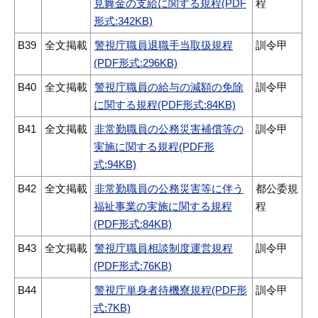
見舞金の支給に関する規程(PDF
程
形式:342KB)
B39
全文掲載
警視庁職員退職手当取扱規程
訓令甲
(PDF形式:296KB)
B40
全文掲載
警視庁職員の給与の減額の免除
訓令甲
に関する規程(PDF形式:84KB)
B41
全文掲載
非常勤職員の公務災害補償等の
訓令甲
実施に関する規程(PDF形
式:94KB)
B42
全文掲載
非常勤職員の公務災害等に伴う
都公委規
福祉事業の実施に関する規程
程
(PDF形式:84KB)
B43
全文掲載
警視庁職員相談制度運営規程
訓令甲
(PDF形式:76KB)
B44
警視庁単身者待機寮規程(PDF形
訓令甲
式:7KB)