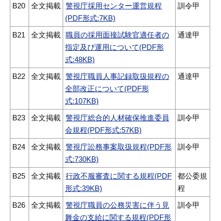
B20
全文掲載
警視庁採用センター運営規程
訓令甲
(PDF形式:7KB)
B21
全文掲載
職員の採用面接試験官適任者の
通達甲
指定及び運用について(PDF形
式:48KB)
B22
全文掲載
警視庁職員人事記録取扱規程の
通達甲
全部改正について(PDF形
式:107KB)
B23
全文掲載
警視庁総合的人材確保推進委員
訓令甲
会規程(PDF形式:57KB)
B24
全文掲載
警視庁訟務事案取扱規程(PDF形
訓令甲
式:730KB)
B25
全文掲載
行政不服審査に関する規程(PDF
都公委規
形式:39KB)
程
B26
全文掲載
警視庁職員の公務災害に伴う見
訓令甲
舞金の支給に関する規程(PDF形