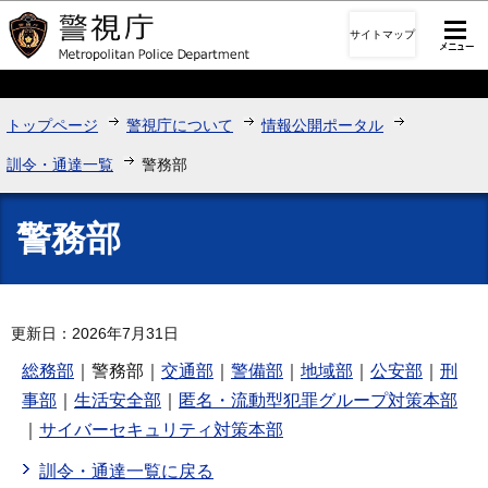
このページの本文へ移動
サイトマップ
トップページ
警視庁について
情報公開ポータル
訓令・通達一覧
警務部
警務部
更新日：2026年7月31日
総務部
｜警務部｜
交通部
｜
警備部
｜
地域部
｜
公安部
｜
刑
事部
｜
生活安全部
｜
匿名・流動型犯罪グループ対策本部
｜
サイバーセキュリティ対策本部
訓令・通達一覧に戻る