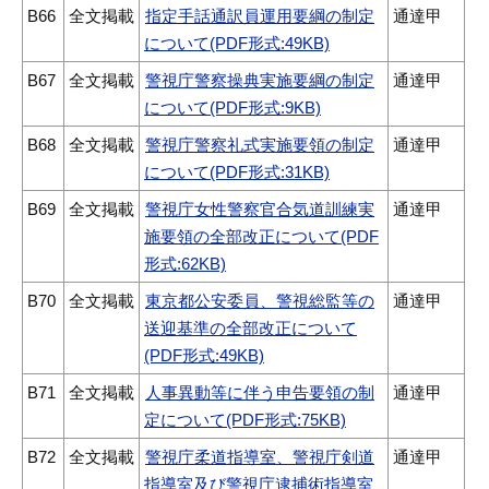
B66
全文掲載
指定手話通訳員運用要綱の制定
通達甲
について(PDF形式:49KB)
B67
全文掲載
警視庁警察操典実施要綱の制定
通達甲
について(PDF形式:9KB)
B68
全文掲載
警視庁警察礼式実施要領の制定
通達甲
について(PDF形式:31KB)
B69
全文掲載
警視庁女性警察官合気道訓練実
通達甲
施要領の全部改正について(PDF
形式:62KB)
B70
全文掲載
東京都公安委員、警視総監等の
通達甲
送迎基準の全部改正について
(PDF形式:49KB)
B71
全文掲載
人事異動等に伴う申告要領の制
通達甲
定について(PDF形式:75KB)
B72
全文掲載
警視庁柔道指導室、警視庁剣道
通達甲
指導室及び警視庁逮捕術指導室