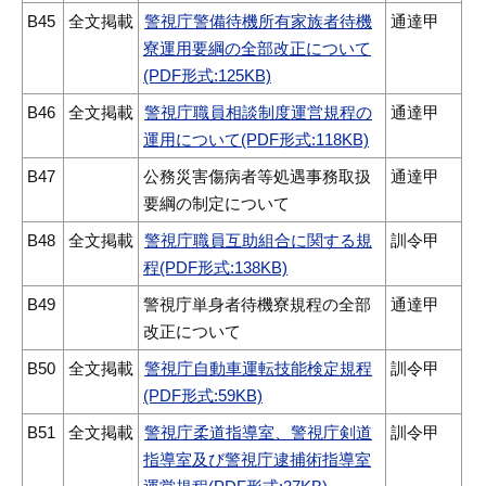
B45
全文掲載
警視庁警備待機所有家族者待機
通達甲
寮運用要綱の全部改正について
(PDF形式:125KB)
B46
全文掲載
警視庁職員相談制度運営規程の
通達甲
運用について(PDF形式:118KB)
B47
公務災害傷病者等処遇事務取扱
通達甲
要綱の制定について
B48
全文掲載
警視庁職員互助組合に関する規
訓令甲
程(PDF形式:138KB)
B49
警視庁単身者待機寮規程の全部
通達甲
改正について
B50
全文掲載
警視庁自動車運転技能検定規程
訓令甲
(PDF形式:59KB)
B51
全文掲載
警視庁柔道指導室、警視庁剣道
訓令甲
指導室及び警視庁逮捕術指導室