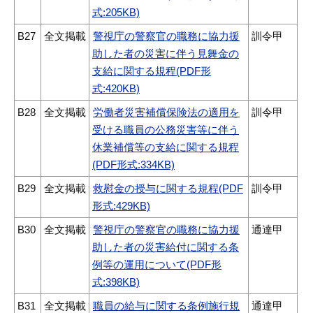
式:205KB)
B27
全文掲載
警視庁の警察官の職務に協力援
訓令甲
助した者の災害に伴う見舞金の
支給に関する規程(PDF形
式:420KB)
B28
全文掲載
労働者災害補償保険法の適用を
訓令甲
受ける職員の公務災害等に伴う
休業補償等の支給に関する規程
(PDF形式:334KB)
B29
全文掲載
救慰金の授与に関する規程(PDF
訓令甲
形式:429KB)
B30
全文掲載
警視庁の警察官の職務に協力援
通達甲
助した者の災害給付に関する条
例等の運用について(PDF形
式:398KB)
B31
全文掲載
職員の給与に関する条例施行規
通達甲