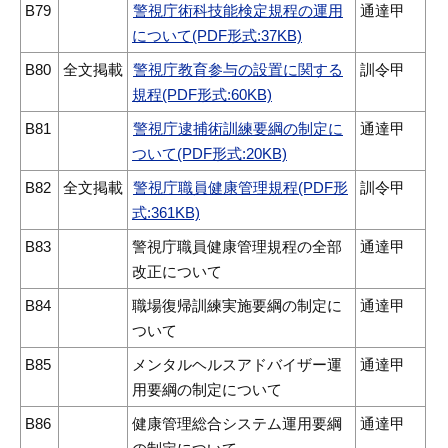
B79
警視庁術科技能検定規程の運用
通達甲
について(PDF形式:37KB)
B80
全文掲載
警視庁教育参与の設置に関する
訓令甲
規程(PDF形式:60KB)
B81
警視庁逮捕術訓練要綱の制定に
通達甲
ついて(PDF形式:20KB)
B82
全文掲載
警視庁職員健康管理規程(PDF形
訓令甲
式:361KB)
B83
警視庁職員健康管理規程の全部
通達甲
改正について
B84
職場復帰訓練実施要綱の制定に
通達甲
ついて
B85
メンタルヘルスアドバイザー運
通達甲
用要綱の制定について
B86
健康管理総合システム運用要綱
通達甲