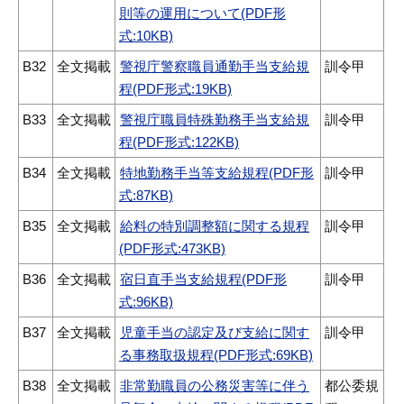
則等の運用について(PDF形
式:10KB)
B32
全文掲載
警視庁警察職員通勤手当支給規
訓令甲
程(PDF形式:19KB)
B33
全文掲載
警視庁職員特殊勤務手当支給規
訓令甲
程(PDF形式:122KB)
B34
全文掲載
特地勤務手当等支給規程(PDF形
訓令甲
式:87KB)
B35
全文掲載
給料の特別調整額に関する規程
訓令甲
(PDF形式:473KB)
B36
全文掲載
宿日直手当支給規程(PDF形
訓令甲
式:96KB)
B37
全文掲載
児童手当の認定及び支給に関す
訓令甲
る事務取扱規程(PDF形式:69KB)
B38
全文掲載
非常勤職員の公務災害等に伴う
都公委規