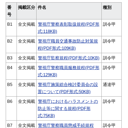
番
掲載区分
件名
種別
号
B1
全文掲載
警視庁警察表彰取扱規程(PDF形
訓令甲
式:118KB)
B2
全文掲載
警視庁職員交通事故防止対策規
訓令甲
程(PDF形式:109KB)
B3
全文掲載
警視庁監察規程(PDF形式:10KB)
訓令甲
B4
全文掲載
警視庁警察職員服務規程(PDF形
訓令甲
式:129KB)
B5
全文掲載
警視庁施策総合検討委員会の設
通達甲
置について(PDF形式:50KB)
B6
全文掲載
警視庁におけるハラスメントの
訓令甲
防止等に関する規程(PDF形
式:75KB)
B7
全文掲載
警視庁警察職員懲戒手続規程
訓令甲