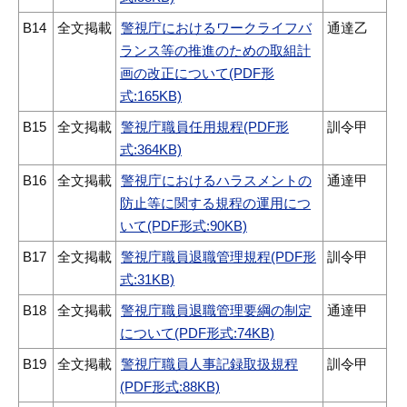
B14
全文掲載
警視庁におけるワークライフバ
通達乙
ランス等の推進のための取組計
画の改正について(PDF形
式:165KB)
B15
全文掲載
警視庁職員任用規程(PDF形
訓令甲
式:364KB)
B16
全文掲載
警視庁におけるハラスメントの
通達甲
防止等に関する規程の運用につ
いて(PDF形式:90KB)
B17
全文掲載
警視庁職員退職管理規程(PDF形
訓令甲
式:31KB)
B18
全文掲載
警視庁職員退職管理要綱の制定
通達甲
について(PDF形式:74KB)
B19
全文掲載
警視庁職員人事記録取扱規程
訓令甲
(PDF形式:88KB)