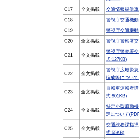
C17
全文掲載
交通情報提供車運
C18
警視庁交通機動隊
C19
警視庁交通機動隊
C20
全文掲載
警視庁警察署交通
警視庁警察署交
C21
全文掲載
式:127KB)
警視庁広域緊急
C22
全文掲載
編成等について(P
自転車運転者講
C23
全文掲載
式:801KB)
特定小型原動機
C24
全文掲載
定について(PDF
交通総務課指導
C25
全文掲載
式:55KB)