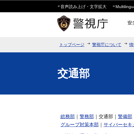
音声読み上げ・文字拡大
Multilingu
トップページ
警視庁について
情
交通部
総務部
｜
警務部
｜交通部｜
警備部
グループ対策本部
｜
サイバーセキ