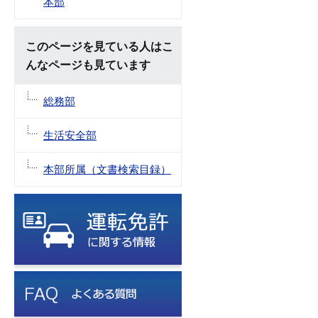
本部
このページを見ている人はこ
んなページも見ています
総務部
生活安全部
本部所属（文書検索目録）