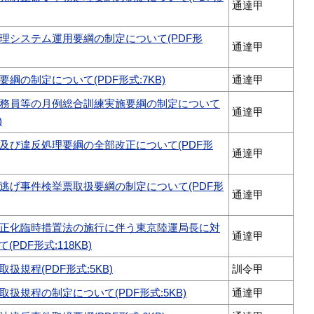
通達甲
理システム運用要綱の制定について(PDF形
通達甲
綱の制定について(PDF形式:7KB)
通達甲
務員等の月例総合訓練実施要綱の制定について
通達甲
)
及び違反処理要綱の全部改正について(PDF形
通達甲
逃げ事件検挙票取扱要綱の制定について(PDF形
通達甲
正化臨時措置法の施行に伴う東京陸運局長に対
通達甲
PDF形式:118KB)
扱規程(PDF形式:5KB)
訓令甲
扱規程の制定について(PDF形式:5KB)
通達甲