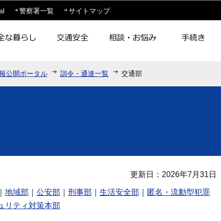
このページの本文へ移動
al
警察署一覧
サイトマップ
報公開ポータル
訓令・通達一覧
交通部
更新日：2026年7月31日
｜
地域部
｜
公安部
｜
刑事部
｜
生活安全部
｜
匿名・流動型犯罪
ュリティ対策本部