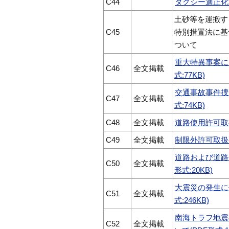
C44
タクシー適正化法
土砂等を運搬す
C45
特別措置法に基
ついて
重大特異事案に
C46
全文掲載
式:77KB)
交通事故事件捜
C47
全文掲載
式:74KB)
C48
全文掲載
道路使用許可取扱
C49
全文掲載
制限外許可取扱要
道路および道路
C50
全文掲載
形式:20KB)
大震災の発生に
C51
全文掲載
式:246KB)
南海トラフ地震
C52
全文掲載