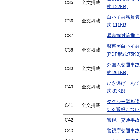
C35
全文掲載
式:122KB)
白バイ乗務員管
C36
全文掲載
式:111KB)
C37
暴走族対策推進要
警察署白バイ乗
C38
全文掲載
(PDF形式:75KB
外国人交通事故
C39
全文掲載
式:261KB)
ひき逃げ・あて
C40
全文掲載
式:83KB)
タクシー業務適
C41
全文掲載
する通報について(
C42
警視庁交通事故取
C43
警視庁交通事故取