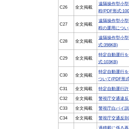
遠隔操作型小型
C26
全文掲載
程(PDF形式:100
遠隔操作型小型
C27
全文掲載
程の運用について(
遠隔操作型小型
C28
全文掲載
式:398KB)
特定自動運行を
C29
全文掲載
式:103KB)
特定自動運行を
C30
全文掲載
ついて(PDF形式:
C31
全文掲載
特定自動運行許可
C32
全文掲載
警視庁交通違反取
C33
全文掲載
警視庁白バイ訓練
C34
全文掲載
警視庁交通反則事
過積載に係る再