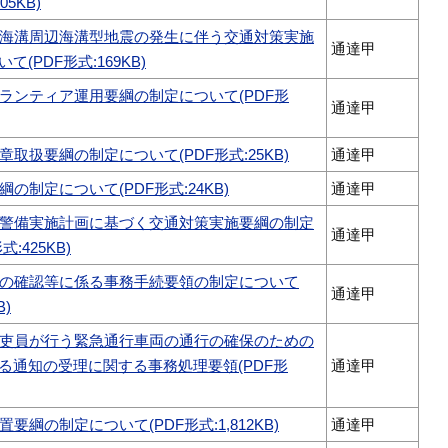
05KB)
海溝周辺海溝型地震の発生に伴う交通対策実施
通達甲
(PDF形式:169KB)
ランティア運用要綱の制定について(PDF形
通達甲
取扱要綱の制定について(PDF形式:25KB)
通達甲
の制定について(PDF形式:24KB)
通達甲
警備実施計画に基づく交通対策実施要綱の制定
通達甲
:425KB)
の確認等に係る事務手続要領の制定について
通達甲
B)
吏員が行う緊急通行車両の通行の確保のための
る通知の受理に関する事務処理要領(PDF形
通達甲
要綱の制定について(PDF形式:1,812KB)
通達甲