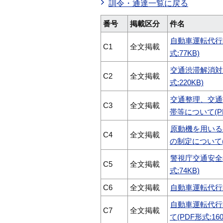
訓令・通達一覧に戻る
番号
掲載区分
件名
自動車運転代行
C1
全文掲載
式:77KB)
交通渋滞解消対
C2
全文掲載
式:220KB)
交通整理、交通
C3
全文掲載
帯等について(PD
原動機を用いる
C4
全文掲載
の制定について(P
警視庁交通安全
C5
全文掲載
式:74KB)
C6
全文掲載
自動車運転代行業
自動車運転代行
C7
全文掲載
て(PDF形式:160