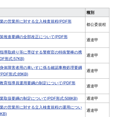
種別
業の営業所に対する立入検査規程(PDF形
都公委規程
策推進要綱の全部改正について(PDF形
通達甲
指導取締り等に専従する警察官の特殊警棒の携
通達甲
F形式:57KB)
身体障害者用の車いすに係る確認事務処理要綱
通達甲
DF形式:89KB)
教育指導員運用要綱の制定について(PDF形
通達甲
取扱要綱の制定について(PDF形式:508KB)
通達甲
業の営業所に対する立入検査規程の運用につい
通達甲
KB)