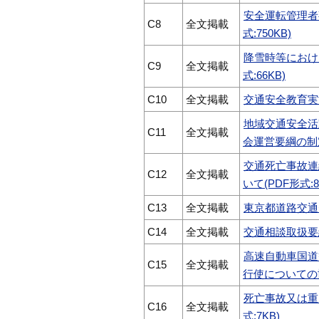
安全運転管理者
C8
全文掲載
式:750KB)
降雪時等におけ
C9
全文掲載
式:66KB)
C10
全文掲載
交通安全教育実施
地域交通安全活
C11
全文掲載
会運営要綱の制定
交通死亡事故連
C12
全文掲載
いて(PDF形式:8
C13
全文掲載
東京都道路交通規
C14
全文掲載
交通相談取扱要綱
高速自動車国道
C15
全文掲載
行使についての協定
死亡事故又は重
C16
全文掲載
式:7KB)