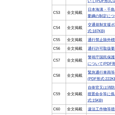
いて(PDF形式:1
日本海溝・千島
C53
全文掲載
要綱の制定について
交通規制支援ボ
C54
全文掲載
式:187KB)
C55
全文掲載
通行禁止除外標章
C56
全文掲載
通行許可取扱要綱
警視庁国民保護
C57
全文掲載
について(PDF形式
緊急通行車両等
C58
全文掲載
(PDF形式:222K
自衛官又は消防
C59
全文掲載
措置命令等に係
式:15KB)
C60
全文掲載
違法工作物等措置